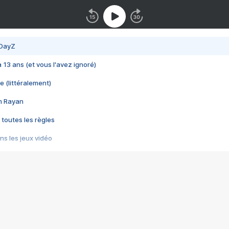
 DayZ
 a 13 ans (et vous l'avez ignoré)
e (littéralement)
im Rayan
 toutes les règles
s les jeux vidéo
us choquant de Rockstar ? - Le scandale BULLY
e plus moche de Steam
du RÊVE tourne au CAUCHEMAR
pendant 8 heures